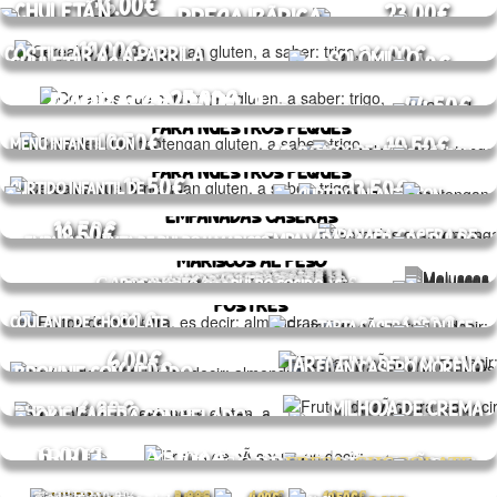
TRABAJA CON NOSOTROS
PRIVACIDAD
AVISO LEGAL
COOKIES
by BellyBottom ♡