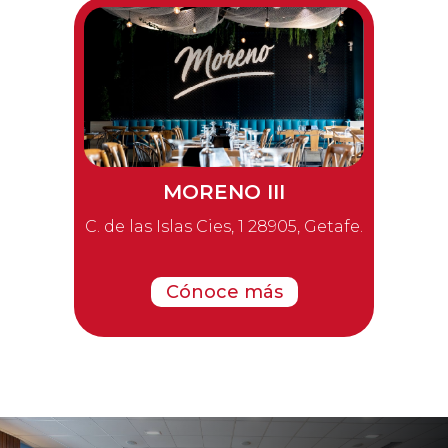
MORENO III
C. de las Islas Cies, 1 28905, Getafe.
Cónoce más