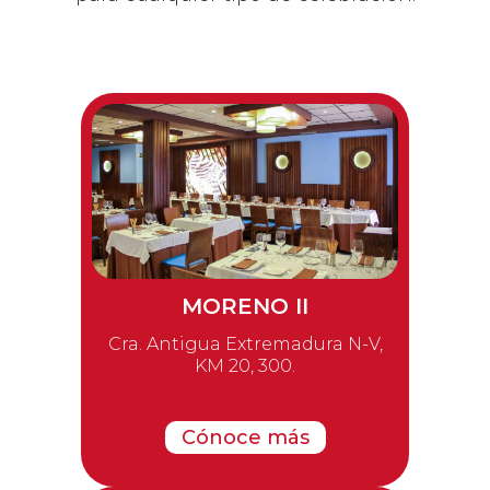
MORENO II
Cra. Antigua Extremadura N-V,
KM 20, 300.
Cónoce más